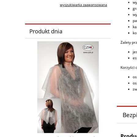
wy
wyszukiwarka zaawansowana
gr
wy
pa
ka
Produkt dnia
ko
Zalety pr
je
es
Korzyści 
os
os
zw
Bezp
Produ