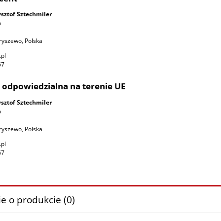
radła 160x70 (20 sztuk)
Prześcieradła 160x80 (20 sztu
ysztof Sztechmiler
o
26,47 zł
30,25 zł
ryszewo, Polska
.pl
do koszyka
do koszyka
67
 odpowiedzialna na terenie UE
ysztof Sztechmiler
o
ryszewo, Polska
.pl
67
e o produkcie (0)