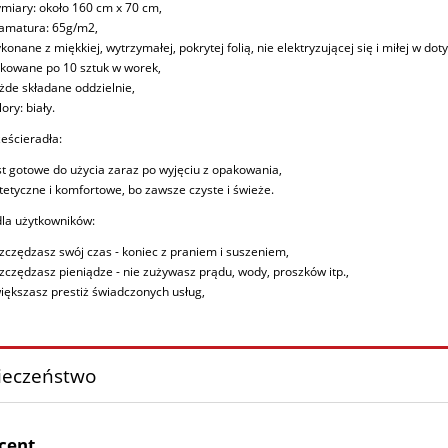
miary: około 160 cm x 70 cm,
amatura: 65g/m2,
konane z miękkiej, wytrzymałej, pokrytej folią, nie elektryzującej się i miłej w dot
kowane po 10 sztuk w worek,
żde składane oddzielnie,
lory: biały.
ześcieradła:
st gotowe do użycia zaraz po wyjęciu z opakowania,
tetyczne i komfortowe, bo zawsze czyste i świeże.
dla użytkowników:
zczędzasz swój czas - koniec z praniem i suszeniem,
zczędzasz pieniądze - nie zużywasz prądu, wody, proszków itp.,
iększasz prestiż świadczonych usług,
ieczeństwo
cent