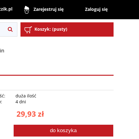
zik.pl
Zaloguj się
Zarejestruj się
Koszyk:
(pusty)
in
ść:
duża ilość
w:
4 dni
29,93 zł
do koszyka
.