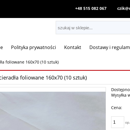
+48 515 082 067
czik@c
je
Polityka prywatności
Kontakt
Dostawy i regulam
ła foliowane 160x70 (10 sztuk)
cieradła foliowane 160x70 (10 sztuk)
Dostępno
Wysyłka 
Cena:
op