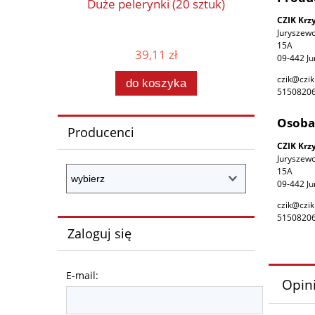
Duże pelerynki (20 sztuk)
Przeście
CZIK Krz
Juryszew
15A
39,11 zł
09-442 Ju
czik@czik
do koszyka
5150820
Osoba
Producenci
CZIK Krz
Juryszew
15A
09-442 Ju
czik@czik
5150820
Zaloguj się
E-mail:
Opini