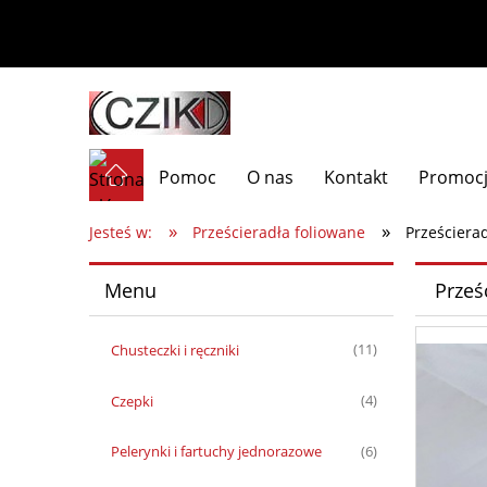
Pomoc
O nas
Kontakt
Promoc
»
»
Jesteś w:
Prześcieradła foliowane
Prześcierad
Menu
Prześ
Chusteczki i ręczniki
(11)
Czepki
(4)
Pelerynki i fartuchy jednorazowe
(6)