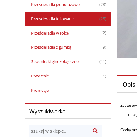
Prześcieradła jednorazowe
(28)
Prześcieradła foliowane
(25)
Prześcieradła w rolce
(2)
Prześcieradła z gumką
(9)
Spódniczki ginekologiczne
(11)
Pozostałe
(1)
Opis
Promocje
Zastosowa
Wyszukiwarka
w 
Cechy prz